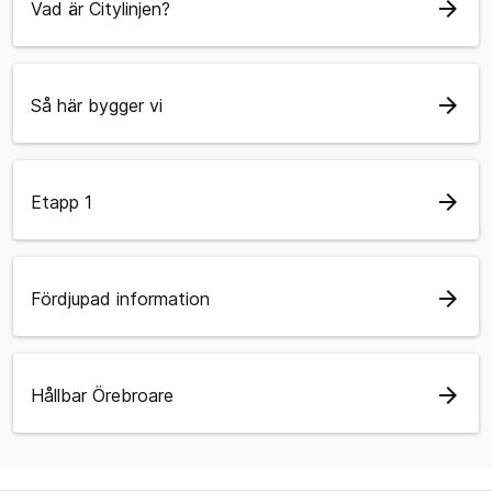
arrow_forward
Vad är Citylinjen?
arrow_forward
Så här bygger vi
arrow_forward
Etapp 1
arrow_forward
Fördjupad information
arrow_forward
Hållbar Örebroare