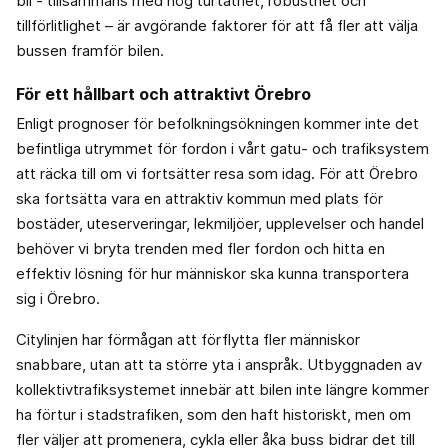
bil - tillsammans med hög turtäthet, robusthet och
tillförlitlighet – är avgörande faktorer för att få fler att välja
bussen framför bilen.
För ett hållbart och attraktivt Örebro
Enligt prognoser för befolkningsökningen kommer inte det
befintliga utrymmet för fordon i vårt gatu- och trafiksystem
att räcka till om vi fortsätter resa som idag. För att Örebro
ska fortsätta vara en attraktiv kommun med plats för
bostäder, uteserveringar, lekmiljöer, upplevelser och handel
behöver vi bryta trenden med fler fordon och hitta en
effektiv lösning för hur människor ska kunna transportera
sig i Örebro.
Citylinjen har förmågan att förflytta fler människor
snabbare, utan att ta större yta i anspråk. Utbyggnaden av
kollektivtrafiksystemet innebär att bilen inte längre kommer
ha förtur i stadstrafiken, som den haft historiskt, men om
fler väljer att promenera, cykla eller åka buss bidrar det till